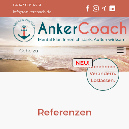
04847 80 94 751
info@ankercoach.de
☰
Gehe zu …
NEU!
Annehmen.
Verändern.
Loslassen.
Referenzen